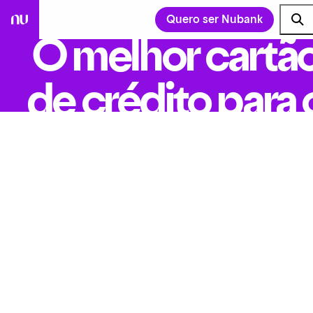
Quero ser Nubank
O melhor cartã
de crédito para 
seu perfil
Somos incansáveis
para você não
precisar ser.