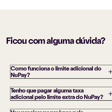
Ficou com alguma dúvida?
Como funciona o limite adicional do
NuPay?
O Limite Adicional de NuPay é uma vantagem exclusiva
Tenho que pagar alguma taxa
para quem utiliza esse método de pagamento. Ele
adicional pelo limite extra do NuPay?
permite realizar compras sem comprometer o limite
disponível do seu cartão de crédito, podendo ser
utilizado integralmente ou combinado com seu limite
As taxas aplicadas ao parcelamento com juros via NuPa