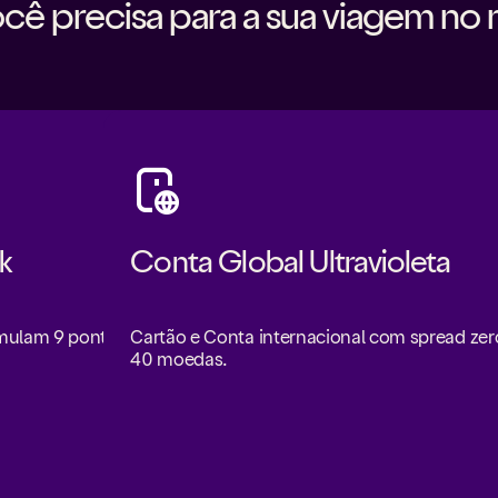
cê precisa para a sua viagem no 
k
Conta Global Ultravioleta
umulam 9 pontos
Cartão e Conta internacional com spread ze
40 moedas.