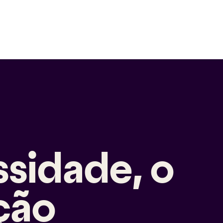
ssidade, o
ção