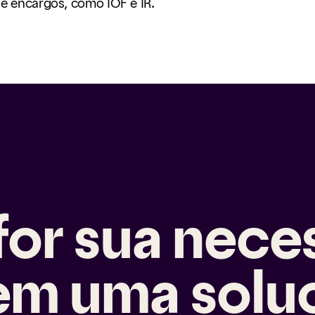
 e encargos, como IOF e IR.
 for sua nece
em uma solu