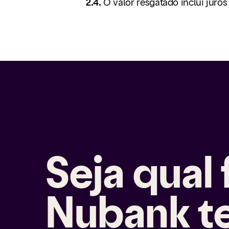
2.4.
O valor resgatado inclui juros
Seja qual
Nubank t