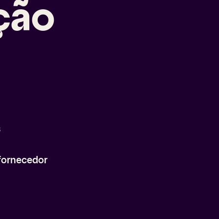
ção
s
fornecedor