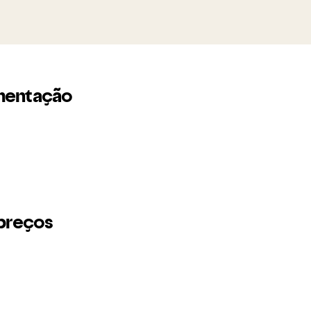
mentação
 preços