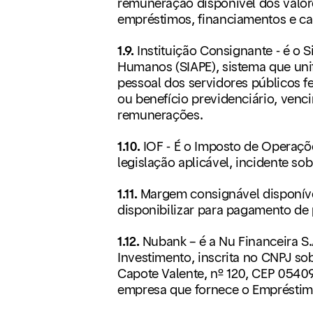
remuneração disponível dos valor
empréstimos, financiamentos e car
1.9.
Instituição Consignante - é o 
Humanos (SIAPE), sistema que unif
pessoal dos servidores públicos f
ou benefício previdenciário, venci
remunerações.
1.10.
IOF - É o Imposto de Operaçõ
legislação aplicável, incidente so
1.11.
Margem consignável disponív
disponibilizar para pagamento de
1.12.
Nubank – é a Nu Financeira S
Investimento, inscrita no CNPJ s
Capote Valente, nº 120, CEP 05409
empresa que fornece o Empréstimo