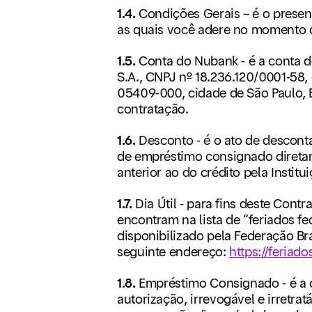
1.4.
Condições Gerais – é o prese
as quais você adere no momento 
1.5.
Conta do Nubank - é a conta 
S.A., CNPJ nº 18.236.120/0001-58,
05409-000, cidade de São Paulo, 
contratação.
1.6.
Desconto - é o ato de descont
de empréstimo consignado diret
anterior ao do crédito pela Insti
1.7.
Dia Útil - para fins deste Cont
encontram na lista de “feriados f
disponibilizado pela Federação Br
seguinte endereço:
https://feriad
1.8.
Empréstimo Consignado - é a 
autorização, irrevogável e irretr