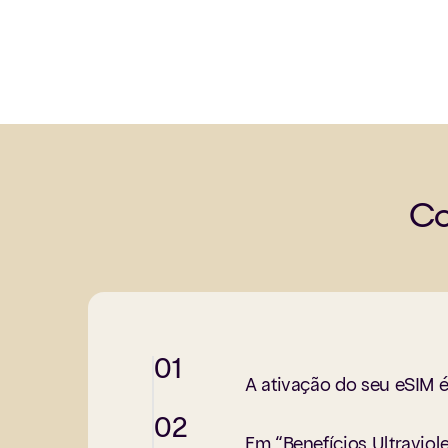
Co
01
A ativação do seu eSIM é 
02
Em “Benefícios Ultraviole