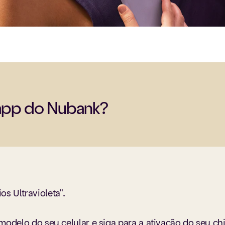
 app do Nubank?
os Ultravioleta".
o modelo do seu celular e siga para a ativação do seu ch