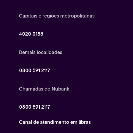
poucos cliques
Capitais e regiões metropolitanas
Caso tenha dúvidas ou precise de ajuda, o Atendiment
de Viagens está disponível 24 horas por dia, 7 dias por
semana – em qualquer fuso horário, garantindo mais
4020 0185
tranquilidade e praticidade para você e sua família do
começo ao fim da viagem.
Demais localidades
0800 591 2117
Chamadas do Nubank
0800 591 2117
Canal de atendimento em libras