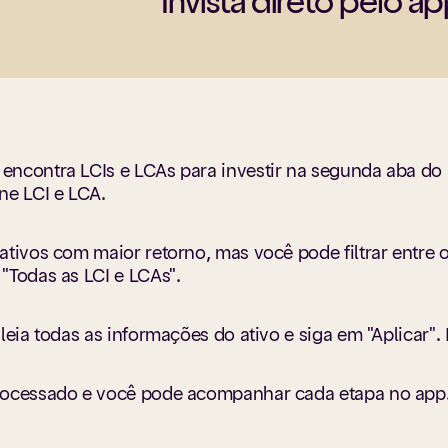
Invista direto pelo a
combinação
é atrelada
ncontra LCIs e LCAs para investir na segunda aba do ap
one LCI e LCA.
 ativos com maior retorno, mas você pode filtrar ent
"Todas as LCI e LCAs".
leia todas as informações do ativo e siga em "Aplicar". 
rocessado e você pode acompanhar cada etapa no app.