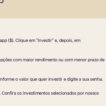
pp
 de uma taxa prefixada e uma pós-fixada, que norma
 ao IPCA.
p ($). Clique em "Investir" e, depois, em
re opções com maior rendimento ou com menor prazo de
Informe o valor que quer investir e digite a sua senha.
 Confira os investimentos selecionados por nossos