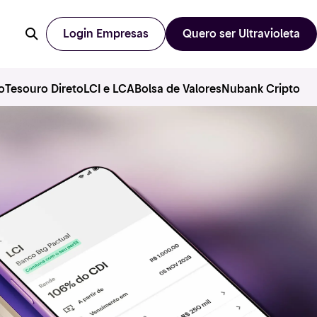
Login Empresas
Quero ser Ultravioleta
o
Tesouro Direto
LCI e LCA
Bolsa de Valores
Nubank Cripto