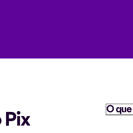
O que
 Pix
O Pix é um