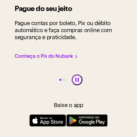
Compras em até 24x com o
Fu
Nupay
Pe
Pague pelo app com seguranca sem
va
precisar digitar o número do cartão.
Conheça o Nupay
Baixe o app